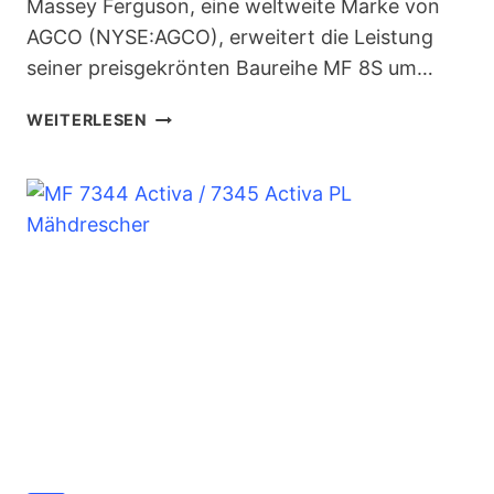
Massey Ferguson, eine weltweite Marke von
AGCO (NYSE:AGCO), erweitert die Leistung
seiner preisgekrönten Baureihe MF 8S um…
MF
WEITERLESEN
8S.305
NEUES
FLAGGSCHIFF
MIT
305
PS